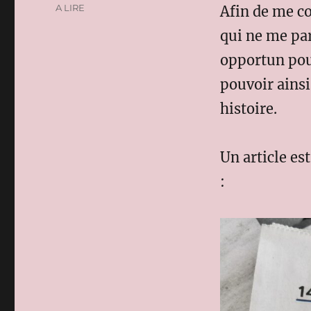
A LIRE
Afin de me c
qui ne me par
opportun pou
pouvoir ainsi
histoire.
Un article es
: