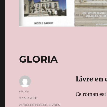
GLORIA
Livre en 
Auteur
nicole
Ce roman est 
Publié
9 août 2020
le
Catégories
ARTICLES PRESSE
,
LIVRES