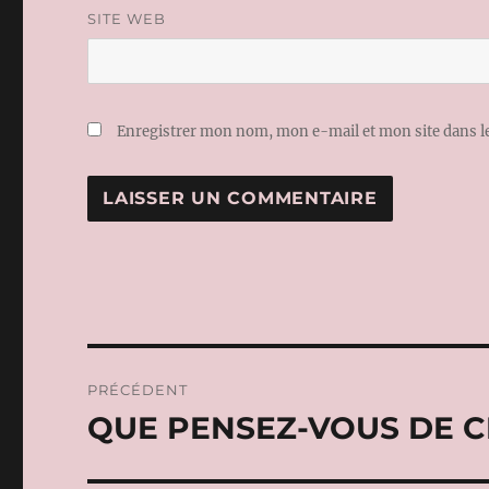
SITE WEB
Enregistrer mon nom, mon e-mail et mon site dans 
Navigation
PRÉCÉDENT
de
QUE PENSEZ-VOUS DE CE
Publication
précédente :
l’article