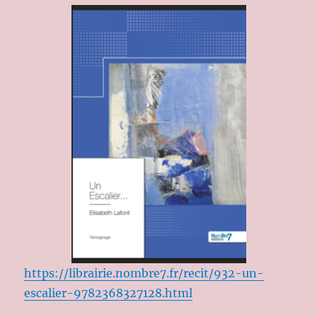
https://librairie.nombre7.fr/recit/932-un-
escalier-9782368327128.html