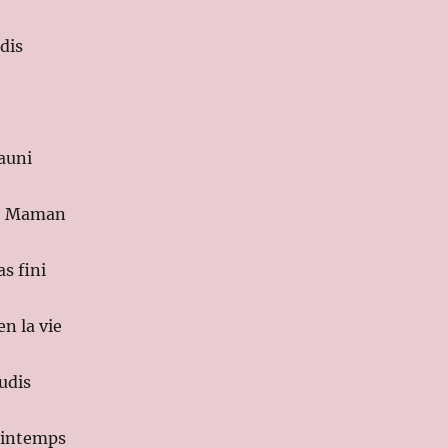
dis
auni
re Maman
s fini
en la vie
eudis
printemps