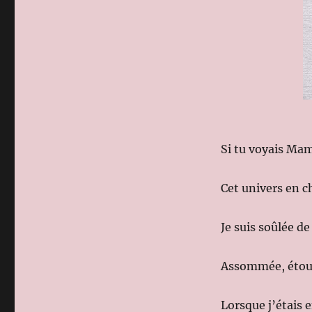
Si tu voyais Ma
Cet univers en c
Je suis soûlée de
Assommée, étour
Lorsque j’étais 