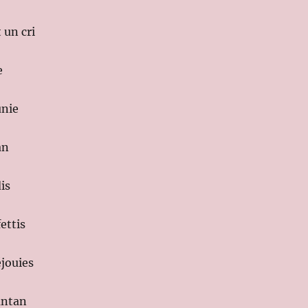
 un cri
e
unie
an
is
ettis
jouies
antan