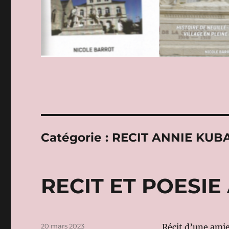
Catégorie :
RECIT ANNIE KUB
RECIT ET POESI
Publié
20 mars 2023
Récit d’une amie 