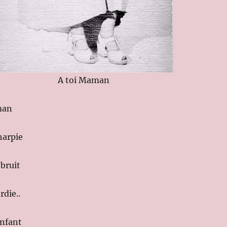
A toi Maman
man
harpie
 bruit
die..
enfant