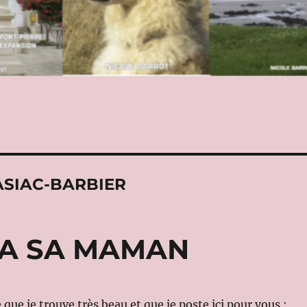
ASIAC-BARBIER
E A SA MAMAN
que je trouve très beau et que je poste ici pour vous :