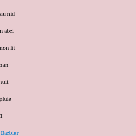
au nid
n abri
mon lit
aman
nuit
pluie
CI
-Bar
bier