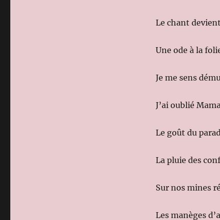
Le chant devient
Une ode à la foli
Je me sens dém
J’ai oublié Mam
Le goût du parad
La pluie des conf
Sur nos mines ré
Les manèges d’