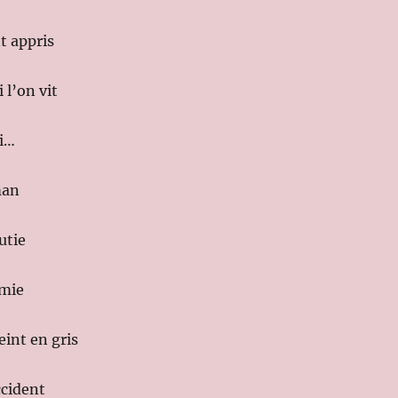
t appris
 l’on vit
ci…
man
utie
amie
int en gris
ccident