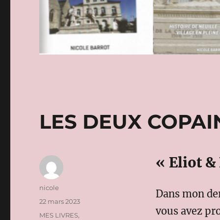
LES DEUX COPAI
« Eliot &
Auteur
nicole
Dans mon dern
Publié
22 mars 2023
vous avez pro
le
Catégories
MES LIVRES
,