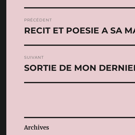
Navigation
PRÉCÉDENT
de
RECIT ET POESIE A SA 
Publication
précédente :
l’article
SUIVANT
SORTIE DE MON DERNIE
Publication
suivante :
Archives