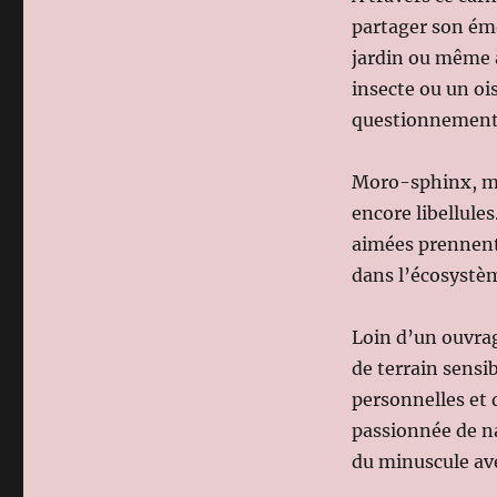
partager son éme
jardin ou même à
insecte ou un oi
questionnement 
Moro-sphinx, man
encore libellule
aimées prennent i
dans l’écosystè
Loin d’un ouvrag
de terrain sensib
personnelles et 
passionnée de n
du minuscule ave