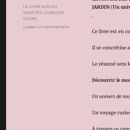
le
Catégories
LE LIVRE SUR LES
JARDIN
(
Un univ
INSECTES
,
LIVRES EN
.
COURS
sur
Laisser un commentaire
Ce livre est en c
LE
LIVRE
SUR
Il se concrétise
LES
INSECTES
Le résumé sera l
Découvrir le mon
Un univers de mul
Un voyage curieu
À travers ce car