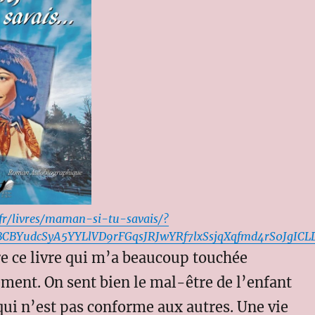
e.fr/livres/maman-si-tu-savais/?
BCBYudcSyA5YYLlVD9rFGqsJRJwYRf7lxSsjqXqfmd4rS0JgICL
ire ce livre qui m’a beaucoup touchée
ment. On sent bien le mal-être de l’enfant
qui n’est pas conforme aux autres. Une vie