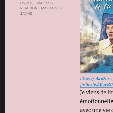
LIVRES
,
LIVRES LUS -
REACTIONS
,
MAMAN SI TU
SAVAIS
https://libre2lir
fbclid=IwAR3rvX
Je viens de l
émotionnelle
avec une vie 