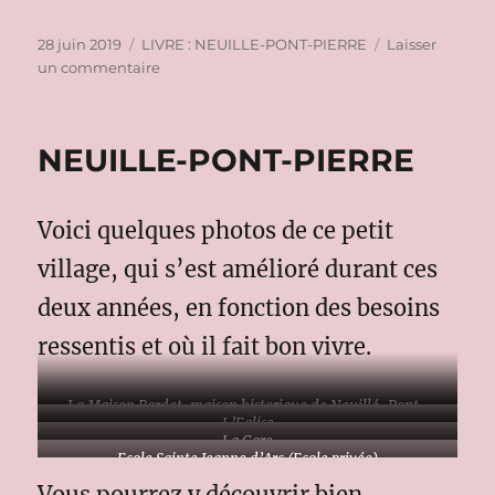
Publié
Catégories
28 juin 2019
LIVRE : NEUILLE-PONT-PIERRE
Laisser
le
sur
un commentaire
PETITE
ANECDOTE
NEUILLE-PONT-PIERRE
Voici quelques photos de ce petit
village, qui s’est amélioré durant ces
deux années, en fonction des besoins
ressentis et où il fait bon vivre.
La Maison Bardet, maison historique de Neuillé-Pont-
L’Eglise
Pierre
La Gare
Ecole Sainte Jeanne d’Arc (Ecole privée)
Vous pourrez y découvrir bien