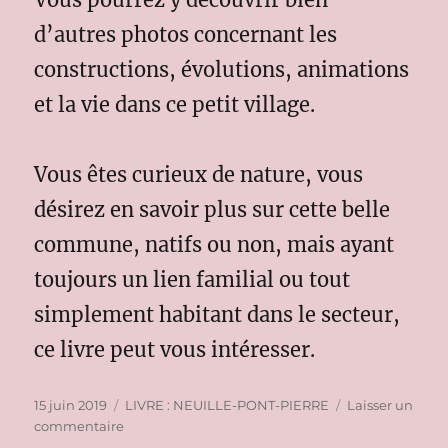
d’autres photos concernant les
constructions, évolutions, animations
et la vie dans ce petit village.
Vous êtes curieux de nature, vous
désirez en savoir plus sur cette belle
commune, natifs ou non, mais ayant
toujours un lien familial ou tout
simplement habitant dans le secteur,
ce livre peut vous intéresser.
Publié
Catégories
15 juin 2019
LIVRE : NEUILLE-PONT-PIERRE
Laisser un
le
sur
commentaire
NEUILLE-