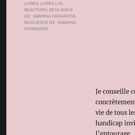
LIVRES
,
LIVRES LUS -
REACTIONS
,
RESILIENCE
DE : SABRINA HERRADOR
,
RESILIENCE DE : SABRINA
HERRADOR
Je conseille c
concrètement
vie de tous l
handicap invi
l’entourage.