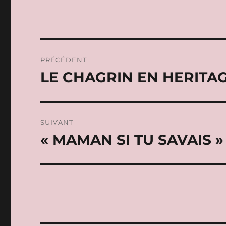
Navigation
PRÉCÉDENT
de
LE CHAGRIN EN HERITA
Publication
précédente :
l’article
SUIVANT
« MAMAN SI TU SAVAIS »
Publication
suivante :