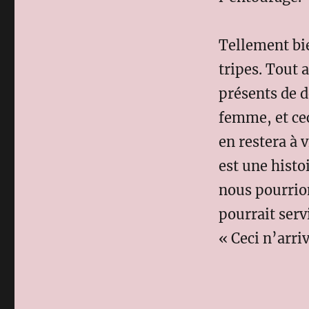
Tellement bie
tripes. Tout 
présents de d
femme, et cec
en restera à 
est une hist
nous pourrion
pourrait serv
« Ceci n’arri