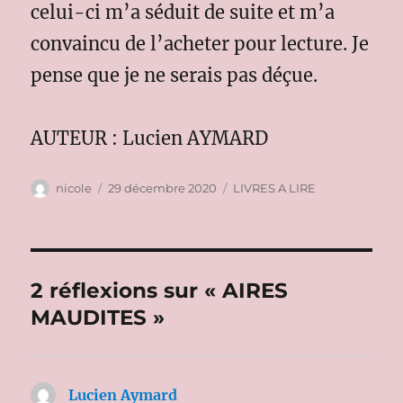
celui-ci m’a séduit de suite et m’a
convaincu de l’acheter pour lecture. Je
pense que je ne serais pas déçue.
AUTEUR : Lucien AYMARD
Auteur
Publié
Catégories
nicole
29 décembre 2020
LIVRES A LIRE
le
2 réflexions sur « AIRES
MAUDITES »
Lucien Aymard
dit :