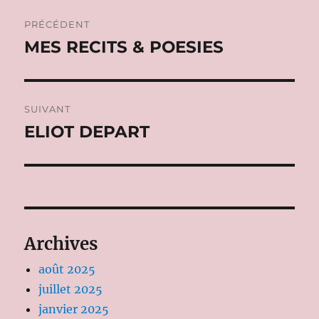
Navigation
PRÉCÉDENT
de
MES RECITS & POESIES
Publication
précédente :
l’article
SUIVANT
ELIOT DEPART
Publication
suivante :
Archives
août 2025
juillet 2025
janvier 2025