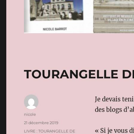
TOURANGELLE D
Je devais te
des blogs d’a
Auteur
nicole
Publié
21 décembre 2019
le
« Si je vous 
Catégories
LIVRE : TOURANGELLE DE