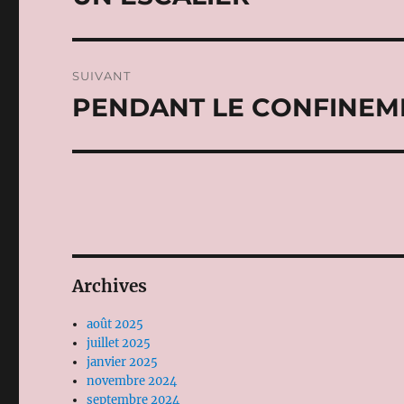
précédente :
l’article
SUIVANT
PENDANT LE CONFINEM
Publication
suivante :
Archives
août 2025
juillet 2025
janvier 2025
novembre 2024
septembre 2024