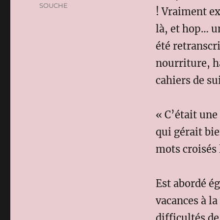
SOUCHE
! Vraiment ex
là, et hop… u
été retranscr
nourriture, h
cahiers de su
« C’était une
qui gérait bi
mots croisés 
Est abordé ég
vacances à l
difficultés d