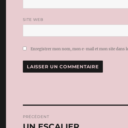
SITE WEB
Enregistrer mon nom, mon e-mail et mon site dans 
Navigation
PRÉCÉDENT
de
UN ESCALIER
Publication