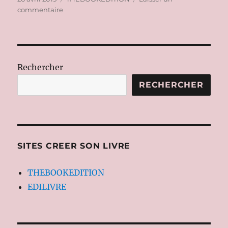
le
sur
commentaire
BIENVENUE
DANS
MES
LIVRES
Rechercher
RECHERCHER
SITES CREER SON LIVRE
THEBOOKEDITION
EDILIVRE