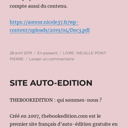
compte aussi du contenu.
https://auteur.nicole37.fr/wp-
content/uploads/2019/04/Doc3.pdf
Publié
Format
Catégories
28 avril 2019
En passant
LIVRE : NEUILLE-PONT-
le
sur
PIERRE
Laisser un commentaire
HISTOIRE
DE
NEUILLE-
SITE AUTO-EDITION
PONT-
PIERRE
THEBOOKEDITION : qui sommes-nous ?
Créé en 2007, thebookedition.com est le
premier site français d’auto-édition gratuite en