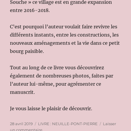
Souche » ce village est en grande expansion
entre 2016-2018.
C’est pourquoi l’auteur voulait faire revivre les
différents instants, entre les constructions, les
nouveaux aménagements et la vie dans ce petit
bourg paisible.
Tout au long de ce livre vous découvrirez
également de nombreuses photos, faites par
l’auteur lui-même, pour agrémenter ce
manuscrit.
Je vous laisse le plaisir de découvrir.
Publié
Catégories
28 avril 2019
LIVRE : NEUILLE-PONT-PIERRE
Laisser
le
sur
un commentaire