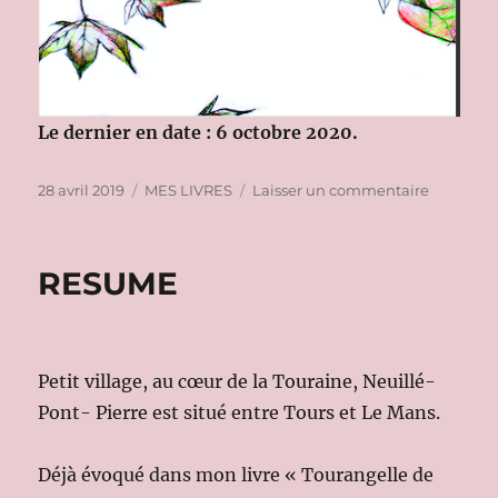
Le dernier en date : 6 octobre 2020.
Publié
Catégories
sur
28 avril 2019
MES LIVRES
Laisser un commentaire
le
MES
AUTRES
LIVRES
RESUME
Petit village, au cœur de la Touraine, Neuillé-
Pont- Pierre est situé entre Tours et Le Mans.
Déjà évoqué dans mon livre « Tourangelle de