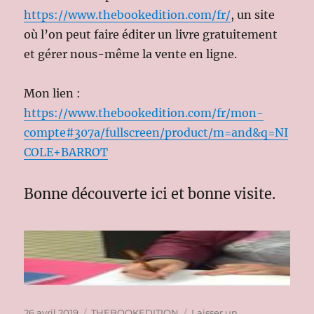
https://www.thebookedition.com/fr/
, un site
où l’on peut faire éditer un livre gratuitement
et gérer nous-même la vente en ligne.
Mon lien :
https://www.thebookedition.com/fr/mon-
compte#307a/fullscreen/product/m=and&q=NI
COLE+BARROT
Bonne découverte ici et bonne visite.
Publié
Catégories
26 avril 2019
THEBOOKEDITION
Laisser un